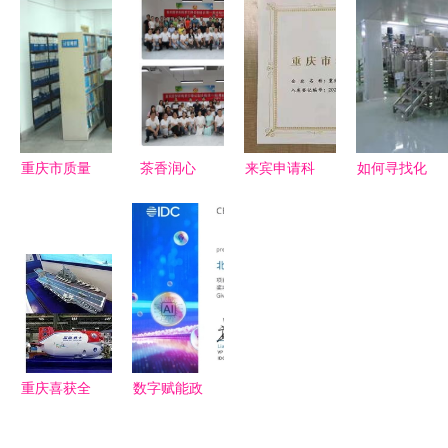
团莅临蓝创
称申报评审
千万家——
获2017年
科技，共探
补充政策解
打造川渝司
重庆市高新
数字医疗与
读
机的“专属
技术产品
技术服务新
空间”
（服务）认
路径
定
重庆市质量
茶香润心
来宾申请科
如何寻找化
技术监督局
技艺传情
技型中小企
妆品贴牌加
公众信息网
——重庆市
业的用途解
工厂？多渠
提升技术服
成功举办首
析及重庆技
道解析与珂
务水平，助
期肢残人茶
术服务支持
诺生物科技
力重庆高质
艺师技能培
（重庆）技
量发展
训活动
术服务简介
重庆喜获全
数字赋能政
国首批知识
务新纪元